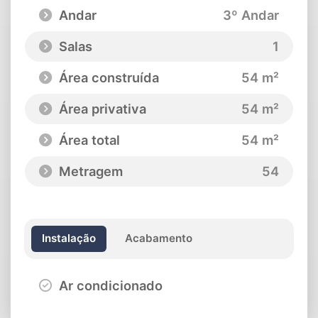
Andar
3º Andar
Salas
1
Área construída
54 m²
Área privativa
54 m²
Área total
54 m²
Metragem
54
Instalação
Acabamento
Ar condicionado