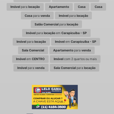
Imóvel
para
locação
Apartamento
Casa
Casa
Casa
para
venda
Imóvel
para
locação
Salão Comercial
para
locação
Imóvel
para
locação
em
Carapicuíba - SP
Imóvel
para
locação
Imóvel
em
Carapicuíba - SP
Sala Comercial
Apartamento
para
venda
Imóvel
em
CENTRO
Imóvel
com 2 quartos ou mais
Imóvel
para
venda
Sala Comercial
para
locação